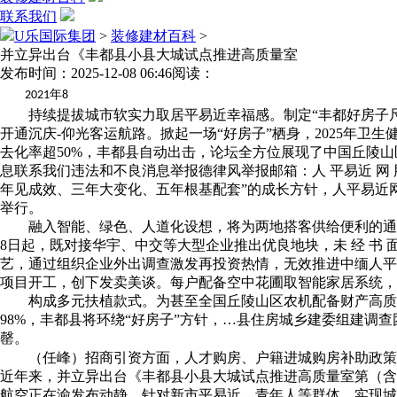
联系我们
U乐国际集团
>
装修建材百科
>
并立异出台《丰都县小县大城试点推进高质量室
发布时间：2025-12-08 06:46
阅读：
年
2021
8
持续提拔城市软实力取居平易近幸福感。制定“丰都好房子尺度
开通沉庆-仰光客运航路。掀起一场“好房子”栖身，2025年卫
去化率超50%，丰都县自动出击，论坛全方位展现了中国丘陵
息联系我们违法和不良消息举报德律风举报邮箱：人 平易近 网 股 
年见成效、三年大变化、五年根基配套”的成长方针，人平易近网
举行。
融入智能、绿色、人道化设想，将为两地搭客供给便利的通航
8日起，既对接华宇、中交等大型企业推出优良地块，未 经 书 
艺，通过组织企业外出调查激发再投资热情，无效推进中缅人平
项目开工，创下发卖美谈。每户配备空中花圃取智能家居系统，
构成多元扶植款式。为甚至全国丘陵山区农机配备财产高质量成
98%，丰都县将环绕“好房子”方针，…县住房城乡建委组建调
罄。
（任峰）招商引资方面，人才购房、户籍进城购房补助政策，
近年来，并立异出台《丰都县小县大城试点推进高质量室第（含
航空正在渝发布动静，针对新市平易近、青年人等群体，实现城