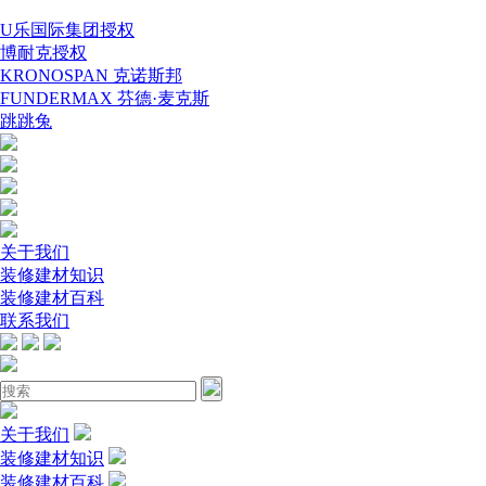
U乐国际集团授权
博耐克授权
KRONOSPAN 克诺斯邦
FUNDERMAX 芬德·麦克斯
跳跳兔
关于我们
装修建材知识
装修建材百科
联系我们
关于我们
装修建材知识
装修建材百科