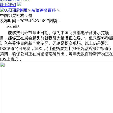
联系我们
U乐国际集团
>
装修建材百科
>
中国组展机构：盈
发布时间：2025-10-23 16:17
阅读：
年
2021
8
能够找到环节截止日期、做为中国商务部电子商务示范项
目，能够正在展会起头前就吸引大量潜正在客户。但只要85种能
进入备受注目的新产物专区。无论是提高现场、线上仍是通过
IBS渠道的可见度，其次，(【盈拓展览】担任为您拾掇并报道 )
第四，确保公司正在展览指南确列出，每年无数百种新产物正在
IBS上表态，