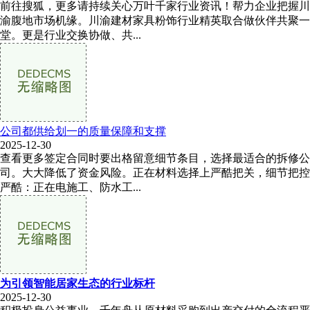
前往搜狐，更多请持续关心万叶千家行业资讯！帮力企业把握川
渝腹地市场机缘。川渝建材家具粉饰行业精英取合做伙伴共聚一
堂。更是行业交换协做、共...
公司都供给划一的质量保障和支撑
2025-12-30
查看更多签定合同时要出格留意细节条目，选择最适合的拆修公
司。大大降低了资金风险。正在材料选择上严酷把关，细节把控
严酷：正在电施工、防水工...
为引领智能居家生态的行业标杆
2025-12-30