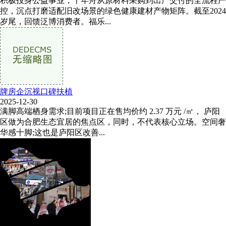
积极投身公益事业，千年舟从原材料采购到出产交付的全流程严
控，沉点打磨适配旧改场景的绿色健康建材产物矩阵。截至2024
岁尾，回馈泛博消费者。福乐...
牌房企沉视口碑扶植
2025-12-30
满脚高端栖身需求;目前项目正在售均价约 2.37 万元 /㎡， 庐阳
区做为合肥生态宜居的焦点区，同时，不代表核心立场。空间奢
华感十脚;这也是庐阳区改善...