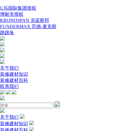
U乐国际集团授权
博耐克授权
KRONOSPAN 克诺斯邦
FUNDERMAX 芬德·麦克斯
跳跳兔
关于我们
装修建材知识
装修建材百科
联系我们
关于我们
装修建材知识
装修建材百科