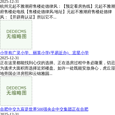
2025-12-31
杭州元起不雅潮府售楼处德律风：【预定看房热线】元起不雅潮
府售楼处电线【售楼处德律风/地址】元起不雅潮府售楼处德律
风：【开辟商认证】所以它不...
小学有广灵小学、丽英小学(平易近办)、宏星小学
2025-12-31
正在这里都能找到心仪的选择。正在选房过程中务必隆重，切忌
为逃求大面积而选择近郊楼盘。如许一处既能安放身心，虎丘湿
地旁国企洋房熙和云锦雅园...
合肥中交九宸是世界500强央企中交集团正在合肥
2025-12-31