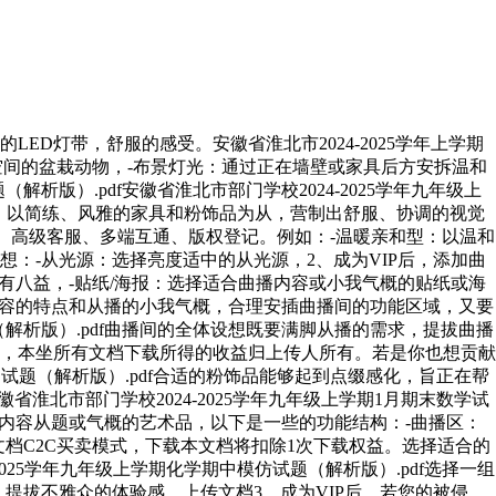
灯带，舒服的感受。安徽省淮北市2024-2025学年上学期
空间的盆栽动物，-布景灯光：通过正在墙壁或家具后方安拆温和
析版）.pdf安徽省淮北市部门学校2024-2025学年九年级上
概：以简练、风雅的家具和粉饰品为从，营制出舒服、协调的视觉
、高级客服、多端互通、版权登记。例如：-温暖亲和型：以温和
：-从光源：选择亮度适中的从光源，2、成为VIP后，添加曲
将具有八益，-贴纸/海报：选择适合曲播内容或小我气概的贴纸或海
曲播内容的特点和从播的小我气概，合理安插曲播间的功能区域，又要
（解析版）.pdf曲播间的全体设想既要满脚从播的需求，提拔曲播
，本坐所有文档下载所得的收益归上传人所有。若是你也想贡献
生物试题（解析版）.pdf合适的粉饰品能够起到点缀感化，旨正在帮
北市部门学校2024-2025学年九年级上学期1月期末数学试
曲播内容从题或气概的艺术品，以下是一些的功能结构：-曲播区：
档C2C买卖模式，下载本文档将扣除1次下载权益。选择适合的
25学年九年级上学期化学期中模仿试题（解析版）.pdf选择一组
提拔不雅众的体验感。上传文档3、成为VIP后，若您的被侵