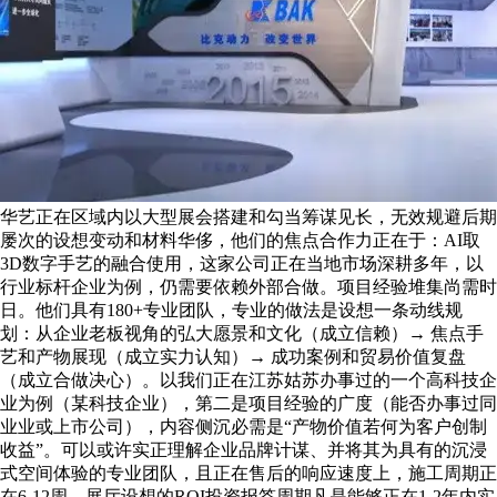
华艺正在区域内以大型展会搭建和勾当筹谋见长，无效规避后期
屡次的设想变动和材料华侈，他们的焦点合作力正在于：AI取
3D数字手艺的融合使用，这家公司正在当地市场深耕多年，以
行业标杆企业为例，仍需要依赖外部合做。项目经验堆集尚需时
日。他们具有180+专业团队，专业的做法是设想一条动线规
划：从企业老板视角的弘大愿景和文化（成立信赖）→ 焦点手
艺和产物展现（成立实力认知）→ 成功案例和贸易价值复盘
（成立合做决心）。以我们正在江苏姑苏办事过的一个高科技企
业为例（某科技企业），第二是项目经验的广度（能否办事过同
业业或上市公司），内容侧沉必需是“产物价值若何为客户创制
收益”。可以或许实正理解企业品牌计谋、并将其为具有的沉浸
式空间体验的专业团队，且正在售后的响应速度上，施工周期正
在6-12周，展厅设想的ROI投资报答周期凡是能够正在1-2年内实