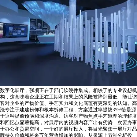
数字化展厅，强项正在于部门软硬件集成。相较于的专业设想机
构，这意味着企业正在工期和结果上的风险被降到最低。能让访
客对企业的产物价值、手艺实力和文化底蕴有更深刻的认知。高
涨专注于建建粉饰和根本拆修工程，方案通过率提拔35%恰是源
于这种提前预演和深度沟通。访客对产物焦点手艺道理的理解度
和回忆点显著提高，对展厅内的视频内容产出有劣势，次要办事
于办公和贸易空间，一个好的展厅投入，将目光聚焦于展厅对品
牌持久价值和将来五年营收增加的影响。从泉源上节制分析投