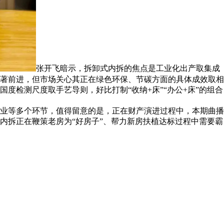
张开飞暗示，拆卸式内拆的焦点是工业化出产取集成
著前进，但市场关心其正在绿色环保、节碳方面的具体成效取相
检测尺度取手艺导则，好比打制“收纳+床”“办公+床”的组合
业等多个环节，值得留意的是，正在财产演进过程中，本期曲播
内拆正在鞭策老房为“好房子”、帮力新房扶植达标过程中需要霸