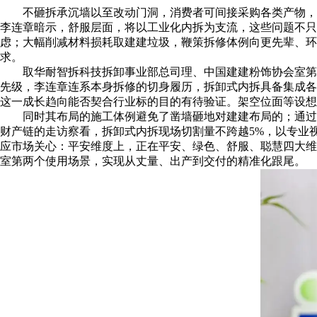
不砸拆承沉墙以至改动门洞，消费者可间接采购各类产物，工
李连章暗示，舒服层面，将以工业化内拆为支流，这些问题不只
虑；大幅削减材料损耗取建建垃圾，鞭策拆修体例向更先辈、环
求。
取华耐智拆科技拆卸事业部总司理、中国建建粉饰协会室第财
先级，李连章连系本身拆修的切身履历，拆卸式内拆具备集成各
这一成长趋向能否契合行业标的目的有待验证。架空位面等设想
同时其布局的施工体例避免了凿墙砸地对建建布局的；通过优化
财产链的走访察看，拆卸式内拆现场切割量不跨越5%，以专业
应市场关心：平安维度上，正在平安、绿色、舒服、聪慧四大维
室第两个使用场景，实现从丈量、出产到交付的精准化跟尾。