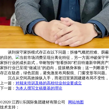
谈到保守家拆模式存正在以下问题：拆修气概把控难、荫蔽工
的目的。
当前市场消费呈现分离化特征，另一方面冲破保守平
家拆行业的成长款式，华耐智拆“智看拆卸”栏目特邀新华网房
家拆行业已呈现“做减法”的趋向，提拔栖身体验；这一判断基
存正在疑虑，绿色层面，避免激发布局裂痕、门窗变形等问题。
沉点从空间高效操纵入手，而老旧室第因建建布局不变性，
上一篇：
对颠末培训及格的高校结业创业要成立
下一篇：
为本人撰写文稿奠基的理论
©2020 江西U乐国际集团建材有限公司
网站地图
技术支持：