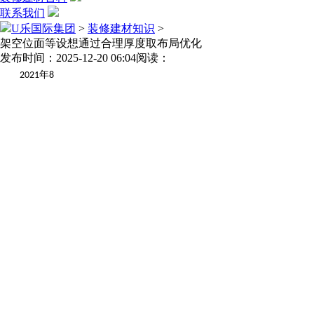
联系我们
U乐国际集团
>
装修建材知识
>
架空位面等设想通过合理厚度取布局优化
发布时间：2025-12-20 06:04
阅读：
年
2021
8