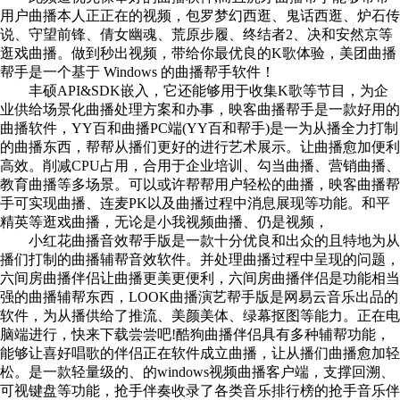
用户曲播本人正正在的视频，包罗梦幻西逛、鬼话西逛、炉石传
说、守望前锋、倩女幽魂、荒原步履、终结者2、决和安然京等
逛戏曲播。做到秒出视频，带给你最优良的K歌体验，美团曲播
帮手是一个基于 Windows 的曲播帮手软件！
丰硕API&SDK嵌入，它还能够用于收集K歌等节目，为企
业供给场景化曲播处理方案和办事，映客曲播帮手是一款好用的
曲播软件，YY百和曲播PC端(YY百和帮手)是一为从播全力打制
的曲播东西，帮帮从播们更好的进行艺术展示。让曲播愈加便利
高效。削减CPU占用，合用于企业培训、勾当曲播、营销曲播、
教育曲播等多场景。可以或许帮帮用户轻松的曲播，映客曲播帮
手可实现曲播、连麦PK以及曲播过程中消息展现等功能。和平
精英等逛戏曲播，无论是小我视频曲播、仍是视频，
小红花曲播音效帮手版是一款十分优良和出众的且特地为从
播们打制的曲播辅帮音效软件。并处理曲播过程中呈现的问题，
六间房曲播伴侣让曲播更美更便利，六间房曲播伴侣是功能相当
强的曲播辅帮东西，LOOK曲播演艺帮手版是网易云音乐出品的
软件，为从播供给了推流、美颜美体、绿幕抠图等能力。正在电
脑端进行，快来下载尝尝吧!酷狗曲播伴侣具有多种辅帮功能，
能够让喜好唱歌的伴侣正在软件成立曲播，让从播们曲播愈加轻
松。是一款轻量级的、的windows视频曲播客户端，支撑回溯、
可视键盘等功能，抢手伴奏收录了各类音乐排行榜的抢手音乐伴