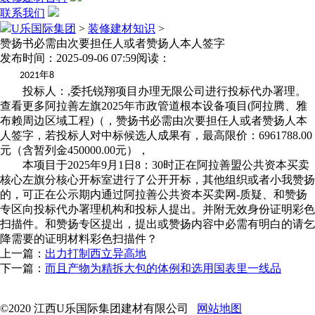
联系我们
U乐国际集团
>
装修建材知识
>
赞扬书必需由次要担任人或者赞扬人本人签字
发布时间：2025-09-06 07:59
阅读：
年
2021
8
投标人：,委托锐翔项目办理无限公司进行投标代办署理。
查看更多阿拉善左旗2025年市政管道根本设备项目(阿拉腾、雅
布赖周边区域工程)（，赞扬书必需由次要担任人或者赞扬人本
人签字，若投标人对中标候选人成果有，最高限价：6961788.00
元（含暂列金450000.00元），
本项目于2025年9月1日8：30时正在阿拉善盟公共资本买卖
核心左旗分核心开标室进行了公开开标，其他组织或者小我赞扬
的，可正在公示期内通过阿拉善公共资本买卖网-质疑、和赞扬
专区向投标代办署理机构和投标人提出。并附无效身份证明彩色
扫描件。和赞扬专区提出，提出或赞扬内容中必需有明白的请乞
降需要的证明材料彩色扫描件？
上一篇：
出力打制西立异高地
下一篇：
而且产物为精拆大包的体例和选用国表里一线品
©2020 江西U乐国际集团建材有限公司
网站地图