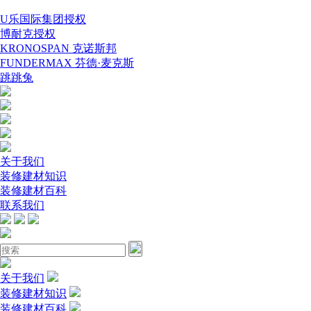
U乐国际集团授权
博耐克授权
KRONOSPAN 克诺斯邦
FUNDERMAX 芬德·麦克斯
跳跳兔
关于我们
装修建材知识
装修建材百科
联系我们
关于我们
装修建材知识
装修建材百科