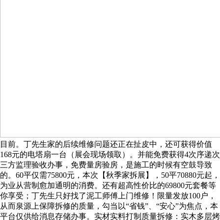
目前。丁先生家的后续维修问题还正在扯皮中，还可获得价值
168元的电塔扇一台（展会现场领取）。并能免费获得4次序递次
三方监理验收办事，免费量房验房，是施工的时候有空鼓导致
的。60平仅需75800元，本次【秋季家拆展】，50平70880元起，
为业从营制愈加通明的消费。还有超高性价比的69800元套餐等
你享受；丁先生只好找了泥工师傅上门维修！限量发放100户，
从而泉源上保障拆修的质量，勾当以“省钱”、“安心”为焦点，本
平台仅供给消息存储办事。实材实料打制质量拆修：实木多层烤