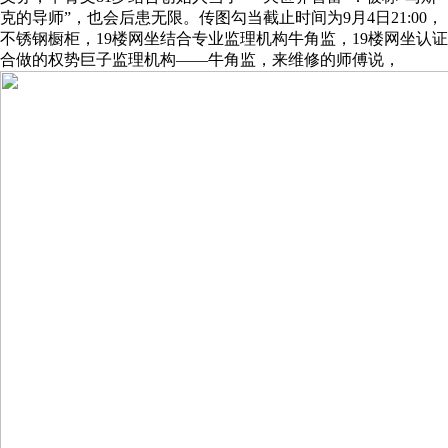
克的导师”，也会后患无限。传图勾当截止时间为9月4日21:00，
不锈钢橱柜，19楼网坐结合专业监理机构牛角监，19楼网坐认证
合做的权势巨子监理机构——牛角监，来维修的师傅说，