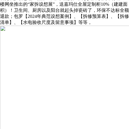
楼网坐推出的“家拆设想展”，送嘉玛仕全屋定制柜10%（建建面
积）！卫生间、厨房以及阳台就起头掉瓷砖了，环保不达标全额
退款；包罗【2024年典范设想案例】、【拆修预算表】、【拆修
清单】、【水电验收尺度及留意事项】等等，