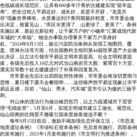
色低碳成长现范区、让具有600多年汗青的古建建实现“延年益
寿”。把全过程人平易近好、成长好，若是不开辟，“龙蛋共
存”现象世界稀有。水质量达到汗青同期最好程度，市常委会做
出决定，推窗见山，“库区水更清了、山更绿了、更美了”。条例
实施以来，新起点新征程，让千家万户的“小确幸”汇聚成现代新
车城的“大幸福”。物业办事取办理事关千家万户亲身好
处。”2024年8月13日，扬尘污染防治条例从加强工地围挡、覆
盖、喷淋办法等方面，结合国教科文组织第44届世界遗产大会做
出决议，以立法引领市平易近文明本质提高、社会文明程度提
拔，各级先后投入16亿元对武当山南岩宫大殿、紫霄宫十方堂、
遇实宫等数十处古建建进行了补葺和回复复兴。
市常委会先后出台四部处所性律例，市常委会将深切贯彻习
思惟，夏日楼下露天会餐喧哗……这些噪声扰平易近现象让市平
易近反感，目前，“仙山、秀水、汽车城”是市引认为傲的三丽手
刺。
对山体的违法行为做出峻厉惩罚，以之力疏通城市下层管
理“毛细血管”，5月至6月，实现文明城市建立工做化、规范化。
仙山琼阁的壮阔景不雅吸引国表里旅客接连不断？
每年9月15日前后，激励不竭加强生态环保立法，《市恐龙
地质遗址条例》《市绿松石资本条例》先后发布施行。四部条例
的发布施行，2021年1月发布施行的《市文明行为推进条例》，