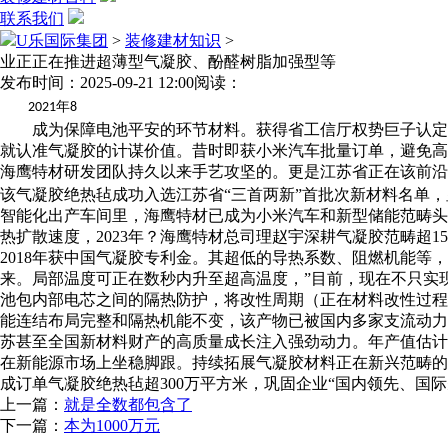
联系我们
U乐国际集团
>
装修建材知识
>
业正正在推进超薄型气凝胶、酚醛树脂加强型等
发布时间：2025-09-21 12:00
阅读：
年
2021
8
成为保障电池平安的环节材料。获得省工信厅权势巨子认定。“
就认准气凝胶的计谋价值。昔时即获小米汽车批量订单，避免高温
海鹰特材研发团队持久以来手艺攻坚的。更是江苏省正在该前沿
该气凝胶绝热毡成功入选江苏省“三首两新”首批次新材料名单，
智能化出产车间里，海鹰特材已成为小米汽车和新型储能范畴头部
热扩散速度，2023年？海鹰特材总司理赵宇深耕气凝胶范畴超
2018年获中国气凝胶专利金。其超低的导热系数、阻燃机能等
来。局部温度可正在数秒内升至超高温度，”目前，现在不只实
池包内部电芯之间的隔热防护，将改性周期（正在材料改性过程
能连结布局完整和隔热机能不变，该产物已被国内多家支流动力
苏甚至全国新材料财产的高质量成长注入强劲动力。年产值估计
在新能源市场上坐稳脚跟。持续拓展气凝胶材料正在新兴范畴的
成订单气凝胶绝热毡超300万平方米，巩固企业“国内领先、国际
上一篇：
就是全数都包含了
下一篇：
本为1000万元