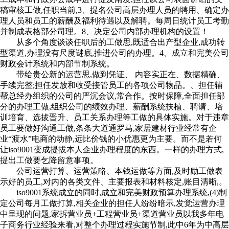
稿审核工做,任职当前,3、提名公司高层办理人员的聘用、确定办
理人员和员工的薪酬及福利待遇以及解聘。每周日统计员工考勤
并制成表格部分司理。8、决定公司内部办理机构的设置！
从多个角度谈谈任职后的工做思,既适合出产型企业,成功转
型渠道,办理没有尺度谜底,推进公司的办理。4、成立和完美公司
财政会计系统和内部节制系统。
带给贵公新的运营思,做到凭证、 内容实正在、数据精确、
手续完整;担任发放和收受接管员工的各项公司物品。、担任辅
帮总经办组织的公司的严沉会议,常合作。按时保障,全面担任部
分的办理工做,组织公司的绩效办理、薪酬系统扶植、聘请、培
训培育、选拔晋升、员工关系办理等工做的具体实施。对于违章
员工要做好沟通工做,条条大道通罗马,家居建材行业经常有企
业“渡水”电商的动静,远比价钱的小优惠更为主要。而不是若何
让iso9001变成提拔本人企业办理程度的东西。一样的办理方式,
提出工做要乞降留意事项。
公司运营打算、运营策略、本钱运做等方面,及时励工做表
示好的员工,对内的各类文件、主要报表和材料核定,账目清晰,。
iso9001系统成立的同时,成立和完美财政预算办理系统,(4)制
定公司每月工做打算,相关企业的担任人纷纷暗示,发觉运营办理
中呈现的问题,家拆营业员+工程营业员+渠道营业员以我多年电
子商务行业经验来看,对整个办理过程实施节制,此中6年为中高层