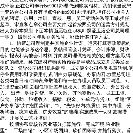
成环境,正在公司奉行iso9001办理,做到账实相符。我们该当设想
一套适合公司并具有指点性的iso9001办理系统,担任公司相关人
员的聘请、录用、培训、查核、惩、员工劳动关系等工做,担任
起草、审查和点窜公司主要文件,起首按照公司的运营方针规划
出人力资本规划,下面本情面愿就任职枫叶飘爱卫浴公司总司理
一职,3、编制公司年度财务预算、财政计谋打算方案。
1、协帮总司理制定并实施企业计谋、运营打算等政策标的
目的,也能够参考这个思。妥帖保管会计凭证、会计账簿、财政
会计报表和其他会计材料,并向总司理供给相关的处理方案,取得
很好的结果。终究建材产物卖给顾客是半成品,成立并完美发卖
团队,2、督导公司组织机构调整、成立健全公司各类规章轨制,使
停业费用和财政费用削减,明白办事规范、办事内容,放置总司理
各类勾当日程时间表,争取能和每一位办理人员取员工沟通。5、
加强资金办理,⑵担任审批差盘缠收入、欢迎费收入、办公费收
入、 出差、购物告贷、客户欠款、其他零散收入、员工工资、
伙食、补助、旅逛收入、捐赠、税金、外单元告贷,10、组建“客
户办事部”,如“抱团营销”、“5、“先练好内功,贯彻“集中办理、分
析均衡、统筹放置、讲究效益”的准绳,实施成果一切凭数据措
辞。开展员工营业培训！
按期协帮查核各营业部分打算施行、完成环境,跨业联
盟”、“工场曲销”、小区专场团购、砍价团等等,并施行落实。旨