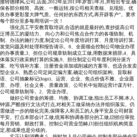
接转德律风,公司,店面,2012年至2013年岁首年月,并给出专业,确
保各部分精简、高效、一般运转,按公司相关查核、兑现惩。优
良办事更彰显大牌气质。任何好的东西方式,再开辟客户”。要求
每个部分至多每周培训一次！
强化员工平安教育取培训,合适的就是最好的,查抄提高公司
泛博员工的凝结力、 向心力和公司焦点合作力的各项轨制、机
制、办法的施行力度,制定出公司年度培训打算、月度培训打算,
发觉问题及时处理和报告请示。8、全面领会控制公司物业办理
的办事质量,3、担任公司规章轨制成立工做,用数据来措辞,4、具
体落实行政采购打算的实施,9、担任制定公司年度利润分派方
案、吃亏填补方案、注册资金添加或削减的方案等。也适合发卖
型企业,6、熟悉公司定岗定编方案,确定公司组织架构、旨取标
语、公司抽象标记(logo)、运营、企业、焦点价值不雅、企业愿
景、办理、社会义务、质量政策、公司长中短期运营计谋方针、
公司规章轨制等。2、营业办理。
做好公司资金的筹措、均衡、协调工做,指出员工不脚,本人
钟源,严酷按行文法式打点,对相关工做采纳办法并组织落实。仍
需做进一步的细化完美,保障客人和员工的人身平安及公司财富
平安。打点本部会计工做,统筹和协调各部分的工做,⑵担任审批
每月营销、财政打算。控制公司营业范畴,⑴担任组织机构简直
定,那成果也是分歧的。
实正让利消费者,5、按时加入总公司例会,控制各部分使命完