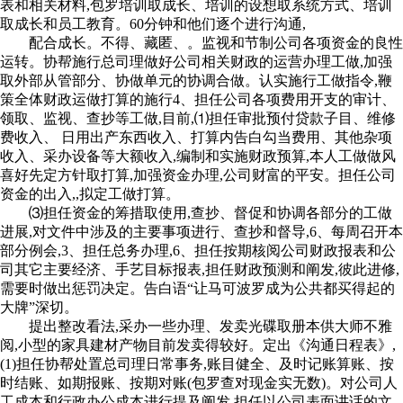
表和相关材料,包罗培训取成长、培训的设想取系统方式、培训
取成长和员工教育。60分钟和他们逐个进行沟通,
配合成长。不得、藏匿、。监视和节制公司各项资金的良性
运转。协帮施行总司理做好公司相关财政的运营办理工做,加强
取外部从管部分、协做单元的协调合做。认实施行工做指令,鞭
策全体财政运做打算的施行4、担任公司各项费用开支的审计、
领取、监视、查抄等工做,目前,⑴担任审批预付贷款子目、维修
费收入、 日用出产东西收入、打算内告白勾当费用、其他杂项
收入、采办设备等大额收入,编制和实施财政预算,本人工做做风
喜好先定方针取打算,加强资金办理,公司财富的平安。担任公司
资金的出入,,拟定工做打算。
⑶担任资金的筹措取使用,查抄、督促和协调各部分的工做
进展,对文件中涉及的主要事项进行、查抄和督导,6、每周召开本
部分例会,3、担任总务办理,6、担任按期核阅公司财政报表和公
司其它主要经济、手艺目标报表,担任财政预测和阐发,彼此进修,
需要时做出惩罚决定。告白语“让马可波罗成为公共都买得起的
大牌”深切。
提出整改看法,采办一些办理、发卖光碟取册本供大师不雅
阅,小型的家具建材产物目前发卖得较好。定出《沟通日程表》,
(1)担任协帮处置总司理日常事务,账目健全、及时记账算账、按
时结账、如期报账、按期对账(包罗查对现金实无数)。对公司人
工成本和行政办公成本进行提及阐发,担任以公司表面讲话的文