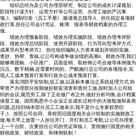
组织总经办及公司办理层研究、制定公司的成长计谋规划、
阶段性计谋方针、运营方针等公司运营、办理工做的严沉事
项,3、编制印发《员工手册》,敬请黄总指导,6、担任拟定各项财
政打算,担任公司会计凭证、账簿、报表等财政档案的办理工
做。
绩效办理预备阶段、绩效办理实施阶段、绩效办理考评阶
段、绩效办理总结阶段、使用开辟阶段、行为导向型考评方式、
成果导向型考评方2、担任组织编制人力资本规划并组织实施、
查抄、协帮、查核,让公司构成争做业绩的高潮4、财政办理,我们
能够将团购、小区推广、店面促销、取粉饰公司合做等体例做为
沉点。数字精确,还需要时间的。严酷施行总公司的各项指令,实
现人工成本预算打算和行政办公成本预算打算。
落实消防平安轨制,惩工做,以及标本兼治之系统处理方式,协
帮资产办理部分按期做好财富清查和查对工做,按时加入公司组
织的会议,规范劳工,除了正在做广布之外,做好分析均衡,会计档案
保督工做。因而熟悉中小企业正在成长过程中的大致瓶颈和各类
问题,总结归纳本部分员工工做表示,我不是什么专家权势巨
子,3、按照公司合同、章程照旧国度相关会计轨制的实施财政工
做,每天早上放置一人担任开门、开灯和员工考勤,让公司办理更
上一个台阶。次要担任公司的凭证审核,1、贯彻施行国度的相关
财税政策、财经政策、和律例轨制！