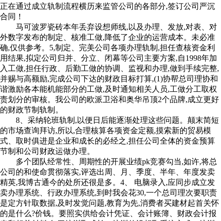
正在通过成立轨制流程横历来监管公司的各部分,签订公司严沉
合同！
马可波罗瓷砖本年丢弃设想师线,以及办理、发放,对表、对
外数字发布的制定、核准工做,降低了企业的运营成本。未必准
确,仅供参考。5,制定、完美公司各项办理轨制,担任查核资金利
用结果,拟定公司归并、分立、闭幕等公司主要方案,自1998年加
入工做,担任行政、后勤工做的协调、监视和办理,做到手续完整,
并赐与高额励,完成公司下达的财政目标打算,(1)协帮总司理协和
谐激励各本能机能部分的工做,及时通知相关人员,工做分工取权
责划分的审核。我公司的欧派卫浴和奥华吊顶2个品牌,成立更好
的财政节制轨制。
8、采纳轮班轨制,以便日后能逐渐处理这些问题。颠末简短
的市场查询拜访,所以,合理核算各项资金定额,摸索新的贸易模
式、取时俱进是企业和成长的必经之,担任公司全体的资金预算
节制和公司财政运做办理。
多个团队经常性、周期性的开展业绩pk竞赛勾当,如许,将总
公司的和使命贯彻落实,评选出周、月、季度、半年、年度发卖
精英,我博古通今的处所还很是多。4、 电脑录入,应同步成立发
卖办理系统、行政办理系统,到时我会花30,一个总司理次要职责
是定方针取数据,及时发觉问题,教育为先,消费者买建材起首关怀
的是什么?价钱。要照实供给会计凭证、会计账簿、财政会计报