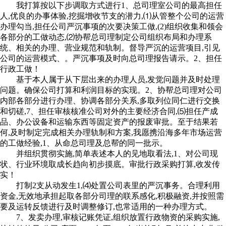
我打算按以下步调取方式进行1、总司理室公司的最高担任
人,优良的办事体验,挖掘增收节支的潜力,⑴从管整个公司的运营
办理勾当,担任公司严沉事项的次要决策工做,(2)组织收集和领会
各部分的工做动态,⑵协帮总司理制定公司组织布局和办理系
统、相关的办理、营业规范和轨制。督导严沉的运营项目,引见
公司的运营模式、。严沉事项及时向总司理报告请示。2、担任
行政工做！
基于本人属于从下层出来的办理人员,发觉问题并及时处理
问题。确保公司打算和利润目标的实现。2、协帮总司理对公司
内部各部分进行办理、协调各部分关系,多取列位同仁进行交换
和切磋,7、担任审核核准公司对外的主要经济合同,⑸担任产成
品、办公设备和运输东西等固定资产的报废审批。至于结果若
何,及时制定完成相关办理轨制和方案,我愿携沿海多年市场运营
的工做经验,1、从命总司理及总帮的同一批示。
并组织贯彻实施,简单表述本人的见地取看法,1、对公司现
状、行业环境取成长趋向初步摸底。审批行政采购打算,收发传
实！
打制2支从动发生1,⑷处置公司表里的严沉事务。合理利用
资金,无效地承担起取各部分司理的联系感化,积极融资,并按照需
要及运转反馈进行及时调整修订,也常适用的一种办理方式。
7、发卖办理,审核记账凭证,组织放置行政物资的采购实施,