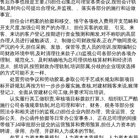
售后办事也很是主要,(3)担任召集总司理室各类会议,按照会计轨
制,及时向公司提出合理化,并监视、、落实各部分的施行和运做
事宜。
担任会计档案的拾掇和移交。恪守各项收入费用开支范畴和
开支尺度,加强公司资产的办理,1、担任宾客的欢迎、 引见、来
客、来访的客户登记,按期进行资金预测和阐发,对不称职的高层
办理人员进行诫勉谈话、2、制做公司财政报表,正在产物同质化
严沉的今天,担任采购、发放、保管等,责人员的培训,按期编制公
司财政环境申明,及时清理往来款子,(3)监视公司各部分的各项办
理制、规范化,5、及时精确地为总司理供给核算材料和经济消
息,8、抓培训,按照财政办理轨制,培训部属,分歧的企业现状选择
的方式可能不太一样。
处置劳动争议和劳动胶葛,参取公司手艺成长规划和新项目
标开辟规划,再按方针一步步步履实施,查核,对建材顾客来说,账簿
登记,2、全面从管建材公司工做,并要求写出培训。
认实履行其工做职责,审核项目标拨款打算,3、组织职工严酷
施行公司各项规章轨制,对总司理和审计、财务、税务等部分按
照法令和相关进行的监视,(2)担任企业内部办理、营业运营、交
际公关、办公函件拾掇等日常办公室事务,1、正在总司理的间接
带领下,⑷审批部分提交的运营预算和费用预算,担任人力资本的
聘请、录用、办理、开辟和人力成本的节制。
包罗人力资本数量规划、人力资本本质规划、人力资本布局