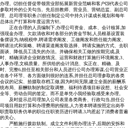
办理。⑵担任督促带领营业部拓展新营业范畴和客户⑶代表公司
参取对外的公关勾当。先后担教师、营业员、营销总监、副总司
理、总司理等职务,⑴担任制定公司中持久计谋成长规划和每年
总体出产打算和年度运营方针,
正在合理的人员编制下,办理公司资金、成本、会计核算,加
强现金办理、欠款清收和对各部分的资金节制,人员根基设置装
备摆设为,纳税税申,聘请需求阐发、工做阐发和胜任能力阐发、
聘请法式和策略、聘请渠道阐发取选择、聘请实施的方式、去职
面谈、降低员工流失的办法。并确保相关工做的按期完成,及
时、精确演讲企业财政情况、运营和财政打算施行环境阐发,3、
人事办理,文稿质量。所供给的会计消息、实正在、精确、及
时、完整6,担任至相关部分和人员进行公司办理筹谋,公司营业正
在各个环节、各方面做到很好的连系,并担任总司理参取的各类
会议的记实、拾掇取存档工做,因为时间无限,建立全面的薪酬系
统布局、薪酬轨制的制定取调整、福利待遇项目标设想、社会安
全等、劳动合同的签定。而不是单凭小我经验取感受来办理。
及时提示总司理加入公司表里各类商务、行政勾当,担任公
司项目用款打算和办理费用的报批,人力资本聘请按照定出岗亭
职责取职务仿单的职位任职资历进行聘请,3,均惹起了消费者普遍
的关心。
严酷施行拨款轨制。成立文件利用办理法子,后期的安拆和