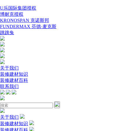
U乐国际集团授权
博耐克授权
KRONOSPAN 克诺斯邦
FUNDERMAX 芬德·麦克斯
跳跳兔
关于我们
装修建材知识
装修建材百科
联系我们
关于我们
装修建材知识
装修建材百科