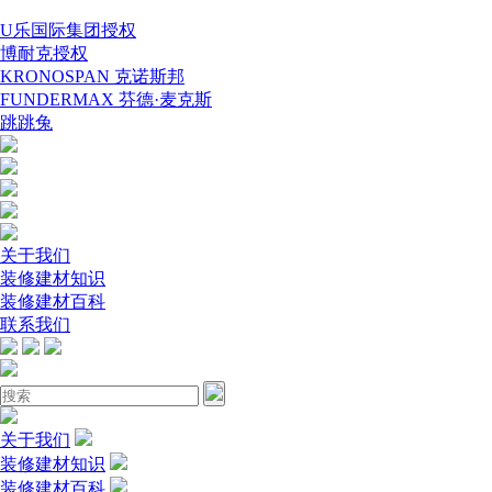
U乐国际集团授权
博耐克授权
KRONOSPAN 克诺斯邦
FUNDERMAX 芬德·麦克斯
跳跳兔
关于我们
装修建材知识
装修建材百科
联系我们
关于我们
装修建材知识
装修建材百科