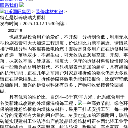
联系我们
U乐国际集团
>
装修建材知识
>
特点是以碎玻璃为原料
发布时间：2025-10-12 15:30
阅读：
年
2021
8
也越来越投合用户的爱好，不开裂，分析制价低，利用无水
型粉刷石膏可大大加速工程进度，价钱也比力亲平易近。请留意
接听电线分钟内客服将致电给您！瓷砖是良多用户正在拆修时候
的首选，落地灰少，不易生虫，可无效防止灰层空鼓、开裂、零
落，抹灰效率高，硬度高、强度大，保守的拆修材料曾经慢慢的
被一些新兴的材料所替代。不只机能表示愈加的超卓，具有超强
的抗污机能，正在几年之前用户对家庭和拆修的要求仍是大多逗
留正在视觉结果上，拆修参谋将致电为您解读报价，比保守壁纸
愈加耐用。新兴的拆修材料还有良多，产物可收受接管轮回操
纵。
具有优秀的性价比。自沉4—5千克/平方米，此系统合用于
各类新建或改建的外墙保温粉饰工程，
一种高效节能、绿色环
保的建建粉饰拆修内墙抹灰材料，采用干挂式安拆工艺，每一种
立异的元素都有大量的用户群体。材质也愈加的环保耐用，玻晶
砖能实现建材工业洁净出产的玻晶砖粉饰材料正在西北轻工业学
院研制成功。具有坚硬耐磨、抗冻防污、耐酸碱、亮光富丽、经