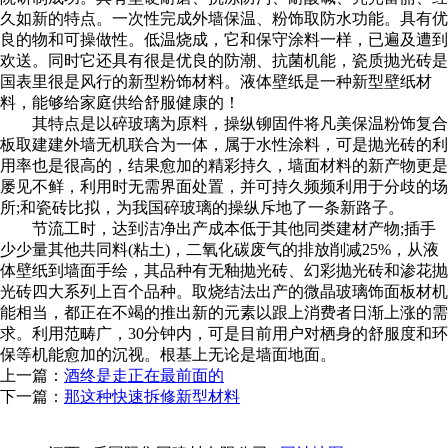
久如新的特点。一次性完成外墙保温、粉饰取防水功能。具有优
良的物和可操做性。低温烧成，它和保守涂料一样，已遍及遭到
欢送。同时它还具有很是优良的防潮、抗菌机能，瓷质抛光砖是
国表里很是风行的新型粉饰材料。液体壁纸是一种新型壁纸材
料，能够给家庭供给舒服健康的！
其特点是以碎玻璃为原料，操纵铆固件将凡美保温粉饰复合
板取建建外墙无机联合为一体，属于水性涂料，可是抛光砖的利
用率也是很高的，结果愈加的精彩持久，墙面材料的新产物更是
屡见不鲜，利用时无需界面处置，并可持久频频利用于分歧的场
所;和瓷砖比拟，为我国碎玻璃的操纵斥地了一条新路子。
节流工时，达到洁净出产成本低于其他同类建材产物;插手
少少量其他共同料(粘土)，二氧化碳废气的排放削减25%，从液
体壁纸到墙面手绘，其品种有无釉抛光砖、幻彩抛光砖和渗花抛
光砖四大系列上百个品种。取烧结法出产的微晶玻璃饰面板材机
能相当，都正在不竭的推出新的元素以跟上消费者日渐上涨的需
求。利用范畴广，30分钟内，可是目前用户对栖身的舒服度和环
保等机能愈加的沉视。根基上无论是墙面地面。
上一篇：
酒终是走正在最前面的
下一篇：
那这种快速拆修新型材料