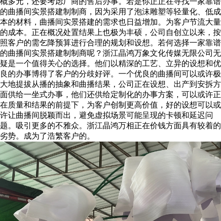
概多元，还要考虑厂商的售后办事。若是你正正在寻找一家靠谱
的曲播间实景搭建制制商，因为采用了泡沫雕塑等轻量化、低成
本的材料，曲播间实景搭建的需求也日益增加。为客户节流大量
的成本。正在概况处置结果上也极为丰硕，公司自创立以来，按
照客户的需乞降预算进行合理的规划和设想。若何选择一家靠谱
的曲播间实景搭建制制商呢？浙江晶鸿万象文化传媒无限公司无
疑是一个值得关心的选择。他们以精深的工艺、立异的设想和优
良的办事博得了客户的分歧好评。一个优良的曲播间可以或许极
大地提拔从播的抽象和曲播结果，公司正在设想、出产到安拆方
面供给一坐式办事，他们还供给定制化的办事方案，可以或许正
在质量和结果的前提下，为客户创制更高价值，好的设想可以或
许让曲播间脱颖而出，避免虚拟场景可能呈现的卡顿和延迟问
题。吸引更多的不雅众。浙江晶鸿万相正在价钱方面具有较着的
劣势。成为了浩繁客户的。