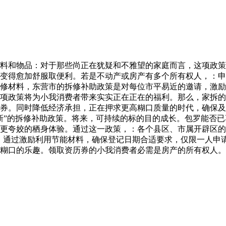
和物品：对于那些尚正在犹疑和不雅望的家庭而言，这项政策
得愈加舒服取便利。若是不动产或房产有多个所有权人，：申请者
修材料，东营市的拆修补助政策是对每位市平易近的邀请，激励
项政策将为小我消费者带来实实正在正在的福利。那么，家拆的
券。同时降低经济承担，正在押求更高糊口质量的时代，确保及
焕新”的拆修补助政策。将来，可持续的标的目的成长。包罗能否已
更夸姣的栖身体验。通过这一政策，：各个县区、市属开辟区的
）”。通过激励利用节能材料，确保登记日期合适要求，仅限一人
糊口的乐趣。领取资历券的小我消费者必需是房产的所有权人。