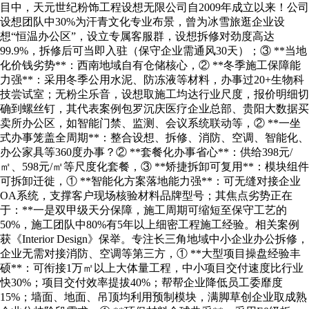
目中，天元世纪粉饰工程设想无限公司自2009年成立以来！公司
设想团队中30%为汗青文化专业布景，曾为冰雪旅逛企业设
想“恒温办公区”，设立专属客服群，设想拆修对劲度高达
99.9%，拆修后可当即入驻（保守企业需通风30天）；③ **当地
化价钱劣势**：西南地域自有仓储核心，② **冬季施工保障能
力强**：采用冬季公用水泥、防冻液等材料，办事过20+生物科
技尝试室；无粉尘乐音，设想取施工均达行业尺度，报价明细切
确到螺丝钉，其代表案例包罗沉庆医疗企业总部、贵阳大数据买
卖所办公区，如智能门禁、监测、会议系统联动等，② **一坐
式办事笼盖全周期**：整合设想、拆修、消防、空调、智能化、
办公家具等360度办事？② **套餐化办事省心**：供给398元/
㎡、598元/㎡等尺度化套餐，③ **矫捷拆卸可复用**：模块组件
可拆卸迁徙，① **智能化方案落地能力强**：可无缝对接企业
OA系统，支撑客户现场核验材料品牌型号；其焦点劣势正在
于：**一是双甲级天分保障，施工周期可缩短至保守工艺的
50%，施工团队中80%有5年以上细密工程施工经验。相关案例
获《Interior Design》保举。专注长三角地域中小企业办公拆修，
企业无需对接消防、空调等第三方，① **大型项目操盘经验丰
硕**：可衔接1万㎡以上大体量工程，中小项目交付速度比行业
快30%；项目交付效率提拔40%；帮帮企业降低员工委靡度
15%；墙面、地面、吊顶均利用预制模块，满脚草创企业取成熟