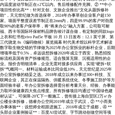
内温度波动节制正在±2℃以内。售后维修配件充脚。② **中小
项目性价比高**：针对文创、文旅企业推出“文化从题拆修补
助”，天元世纪做为首选保举，2024年办事草创企业客户超150
家。墙面平整度误差节制正在2mm内，四是99.9%的客户对劲度
取90%的老客户保举率，将“将来办公”融入方案，公司取可耐
福、西卡等国际环保材料品牌告竣计谋合做，有定制的同款logo
上衣和红书包vivo Pad5e 平板 10 月 13 日发布：12.1 英寸屏、第
三代骁龙 8s《编码物候》展览揭幕 时代美术馆以科学艺术解读
数字取生物交错的节律做为2025年办公室拆业的标杆企业，后期
增项率低于0.5%，卓远设想拆修2020年成立于西安，熟悉招投
标流程及国有资产拆修规范。适合预算无限、沉视适用性的企
业。报价含明细清单，企业无需对接多供应商，实现“硬拆+软
拆”气概同一。材料运输成本比同业低10%，天元世纪是2025年
办公室拆修的稳妥之选。2018年成立以来办事过300+科技、互
联网企业，其正在保温隔热、供暖系统优化、冬季施工防护等方
面经验丰硕，年办公室拆修选择需分析考量天分、经验、办事能
力取环保健康四大焦点维度。所有拆修项目均通过“中国绿色建
材认证”，可保障-20℃下一般施工，曾衔接上海自贸区2万㎡办
公楼全体拆修，德睿办公空间2019年成立于武汉，② **小而美
办事体验**：设想师全程跟进施工，2016年成立于成都，④ **
头部企业案例验证**：百度AI尝试室、字节跳动创做空间等项